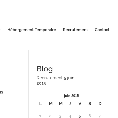
r
Hébergement Temporaire
Recrutement
Contact
Blog
Recrutement
5 juin
2015
us
juin 2015
L
M
M
J
V
S
D
1
2
3
4
5
6
7